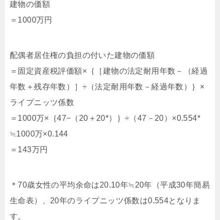
建物の価額
＝1000万円
配偶者居住権の負担の付いた建物の価額
＝固定資産税評価額×｛［建物の法定耐用年数－（経過
年数＋残存年数）］÷（法定耐用年数－経過年数）｝×
ライプニッツ係数
＝1000万×｛47−（20＋20*）｝÷（47－20）×0.554*
≒1000万×0.144
＝143万円
＊70歳女性の平均余命は20.10年≒20年（平成30年簡易
生命表）、20年のライプニッツ係数は0.554となりま
す。