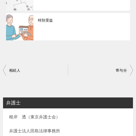
特別受益
投
相続人
寄与分
稿
ナ
ビ
弁護士
ゲ
根岸 透（東京弁護士会）
ー
シ
弁護士法人田島法律事務所